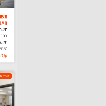
תשת
חייב
תשתי
בתכנו
טעויו
קרא 
מצלמות 