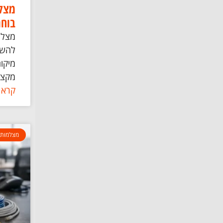
מצלמ
בוחר
מצלמ
להשג
מיקום
מקצו
קרא 
מצלמות 