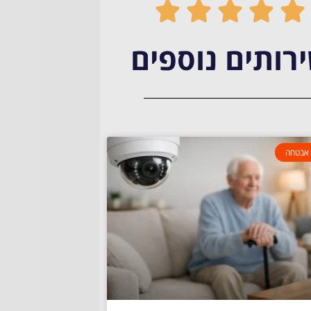





רותים נוספים
אבטחה